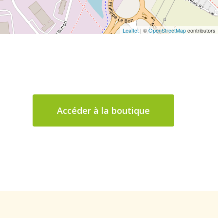
Leaflet
| ©
OpenStreetMap
contributors
Accéder à la boutique