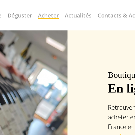
e
Déguster
Acheter
Actualités
Contacts & A
Boutiq
En l
Retrouver
acheter en
France et 