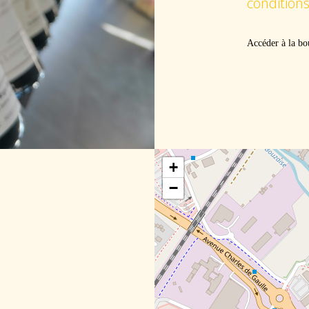
conditions
Accéder à la bo
+
−