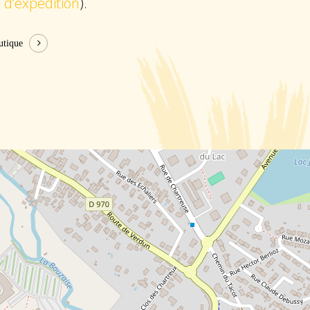
 d’expédition
).
utique