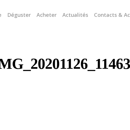
e
Déguster
Acheter
Actualités
Contacts & A
IMG_20201126_11463