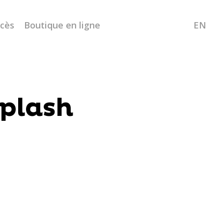
ccès
Boutique en ligne
EN
plash