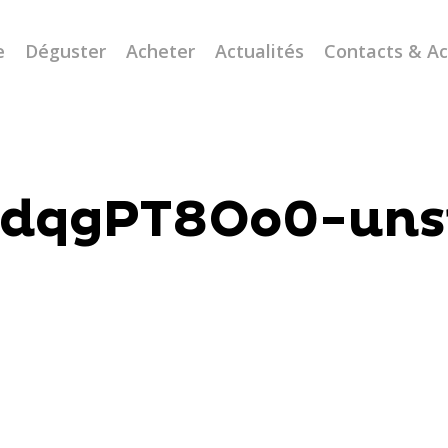
e
Déguster
Acheter
Actualités
Contacts & A
dqgPT8Oo0-uns