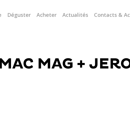
e
Déguster
Acheter
Actualités
Contacts & A
MAC MAG + JER