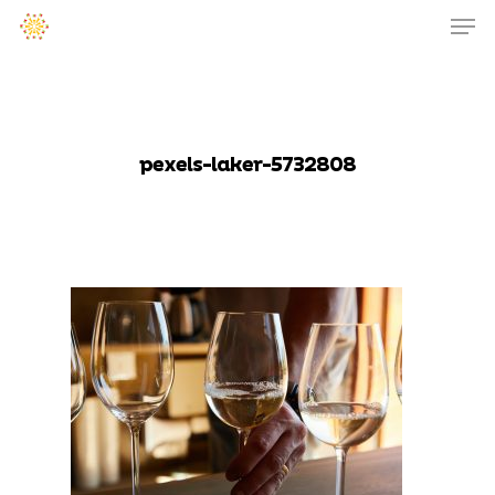
pexels-laker-5732808