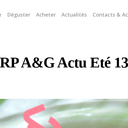
e
Déguster
Acheter
Actualités
Contacts & A
RP A&G Actu Eté 1