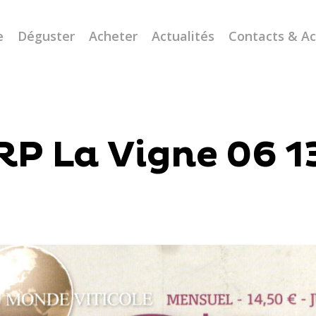
e
Déguster
Acheter
Actualités
Contacts & A
RP La Vigne 06 1