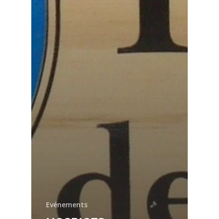
Evénements