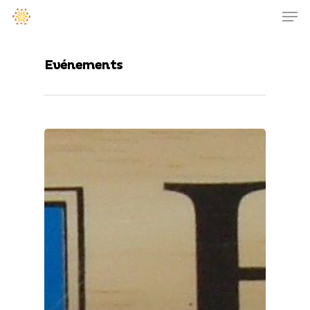
Evénements